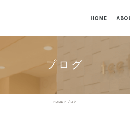
HOME
ABO
歯な
こど
ブログ
歯周
口腔
ホワ
HOME
ブログ