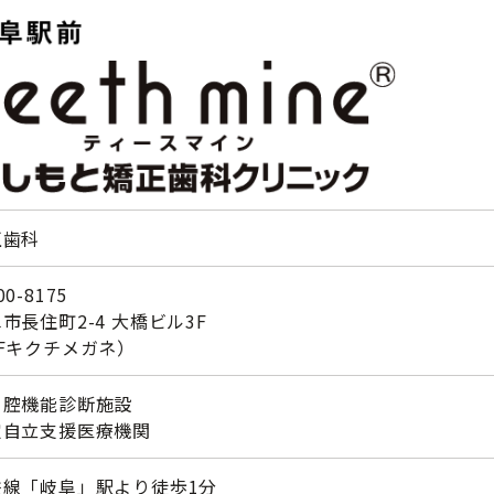
正歯科
0-8175
市長住町2-4 大橋ビル3F
Fキクチメガネ）
口腔機能診断施設
定自立支援医療機関
鉄線「岐阜」駅より徒歩1分