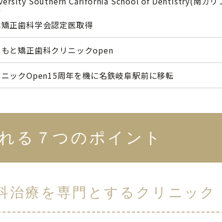
iversity Southern Carifornia School of Dent
了
本矯正歯科学会認定医取得
もと矯正歯科クリニックopen
ニックOpen15周年を機に名鉄岐阜駅前に移転
れる７つのポイント
歯科治療を専門とするクリニック