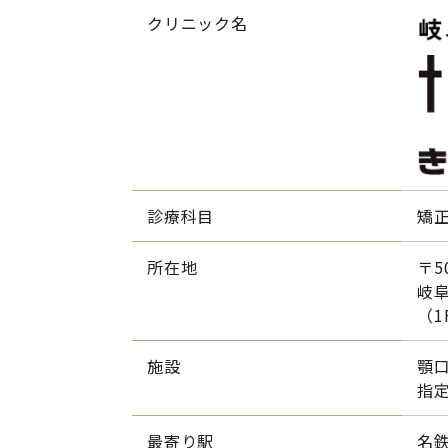
クリニック名
診療科目
矯
所在地
〒50
岐阜
（1
施設
顎
指
最寄り駅
名