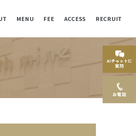
UT
MENU
FEE
ACCESS
RECRUIT
らび矯正
も予防歯科
ポケットケア
ケア
イトニング