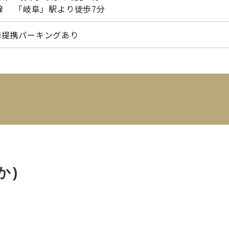
R線 「岐阜」駅より徒歩7分
隣提携パーキングあり
か)