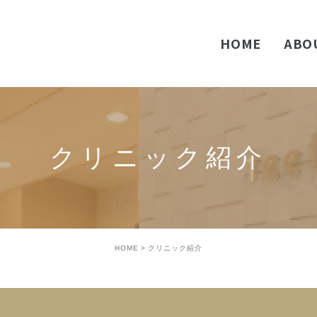
HOME
ABO
歯な
こど
クリニック紹介
歯周
口腔
ホワ
HOME
クリニック紹介