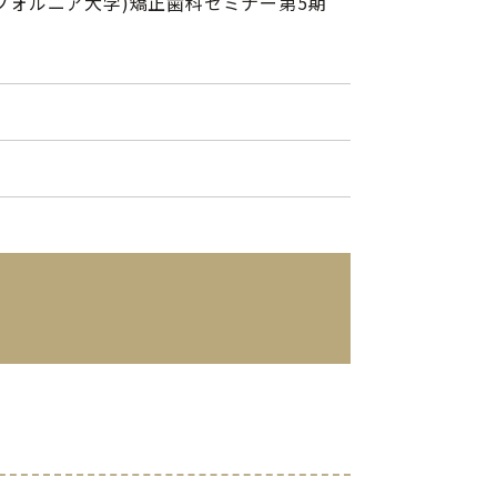
istry(南カリフォルニア大学)矯正歯科セミナー第5期